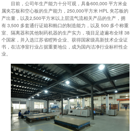
600,000
目前，公司年生产能力十分可观，具备
平方米金
250,000
HPL
属夹芯板和空心板的生产能力，
平方米
夹芯板的
2,500
产出量，以及
平方米以上层流气流相关产品的生产，拥
3,500
500
有
多套通行证箱和舱口的制造能力，以及
多个称重
38
室、隔离器和其他制药机器的生产实力，项目足迹遍布全球
个国家，并入选江苏省瞪羚企业、获得国家级高新技术企业证
书，在洁净室行业占据重要地位，成为国内洁净行业标杆性企
业。